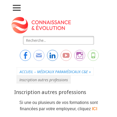
Connaissance &
L'essentiel de la formation
Evolution
Rechercher :
Facebook
Adresse
Linkedin
YouTube
Instagram
Tél
de
contact
ACCUEIL – MÉDICAUX PARAMÉDICAUX C&E
»
Inscription autres professions
Inscription autres professions
Si une ou plusieurs de vos formations sont
financées par votre employeur, cliquez
ICI