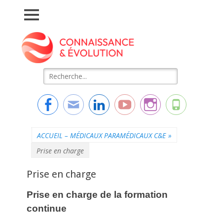
Connaissance &
L'essentiel de la formation
Evolution
Rechercher :
Facebook
Adresse
Linkedin
YouTube
Instagram
Tél
de
contact
ACCUEIL – MÉDICAUX PARAMÉDICAUX C&E
»
Prise en charge
Prise en charge
Prise en charge de la formation
continue