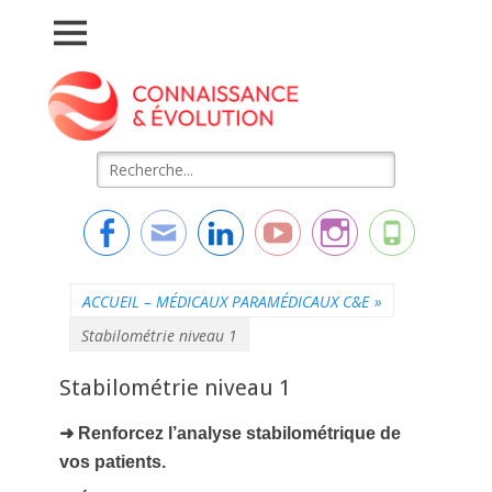
Connaissance &
L'essentiel de la formation
Evolution
Rechercher :
Facebook
Adresse
Linkedin
YouTube
Instagram
Tél
de
contact
ACCUEIL – MÉDICAUX PARAMÉDICAUX C&E
»
Stabilométrie niveau 1
Stabilométrie niveau 1
➜ Renforcez l’analyse stabilométrique de
vos patients.