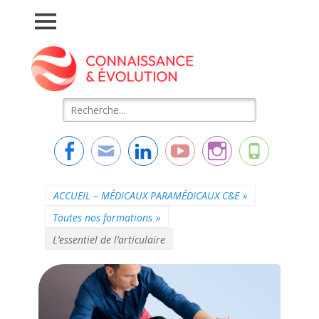
Connaissance &
L'essentiel de la formation
Evolution
Rechercher :
Facebook
Adresse
Linkedin
YouTube
Instagram
Tél
de
contact
ACCUEIL – MÉDICAUX PARAMÉDICAUX C&E
»
Toutes nos formations
»
L’essentiel de l’articulaire